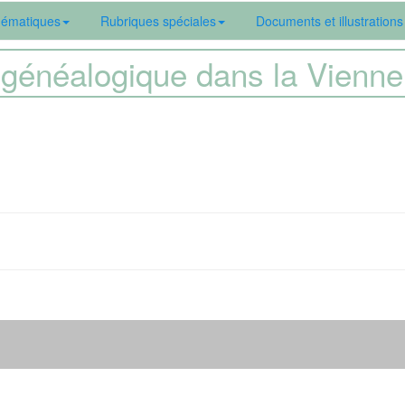
ématiques
Rubriques spéciales
Documents et illustrations
généalogique dans la Vien