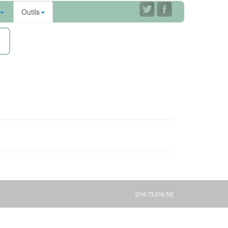
Outils
ne
[216.73.216.53]