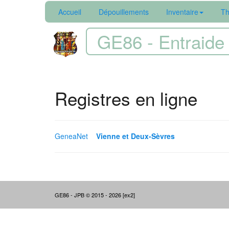
Accueil
Dépouillements
Inventaire
Th
GE86 - Entraide 
Registres en ligne
GeneaNet
Vienne et Deux-Sèvres
GE86 - JPB © 2015 - 2026 [ex2]