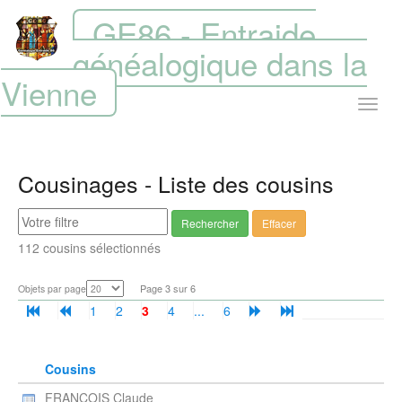
GE86 - Entraide
généalogique dans la
Vienne
Cousinages - Liste des cousins
Rechercher
Effacer
112 cousins sélectionnés
Page 3 sur 6
Objets par page
1
2
3
4
...
6
Cousins
FRANCOIS Claude