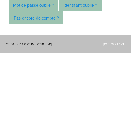
Mot de passe oublié ?
Identifiant oublié ?
Pas encore de compte ?
GE86 - JPB © 2015 - 2026 [ex2]
[216.73.217.74]